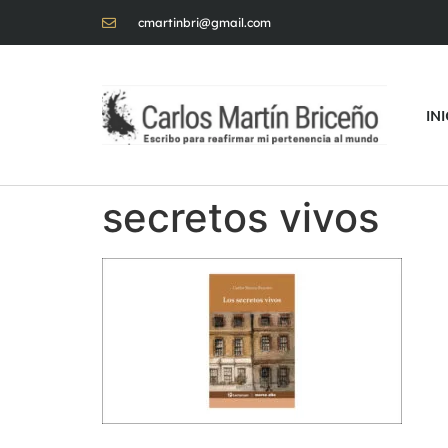
cmartinbri@gmail.com
IN
secretos vivos