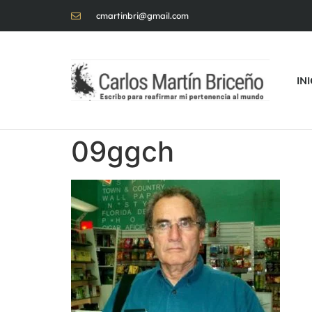
cmartinbri@gmail.com
IN
09ggch