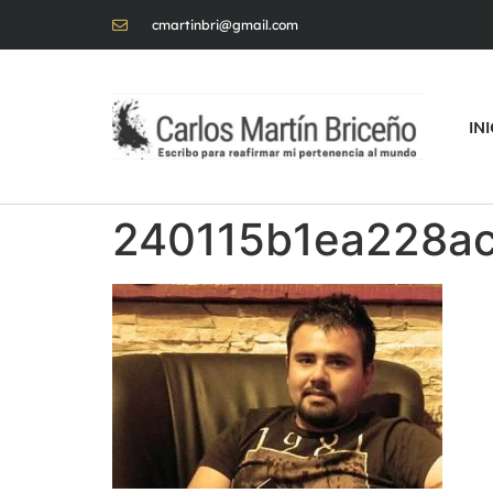
cmartinbri@gmail.com
IN
240115b1ea228a