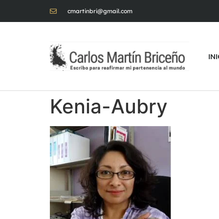
cmartinbri@gmail.com
IN
Kenia-Aubry