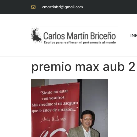
cmartinbri@gmail.com
IN
premio max aub 2