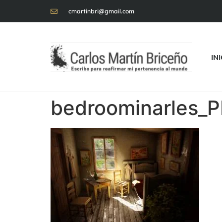
cmartinbri@gmail.com
IN
bedroominarles_