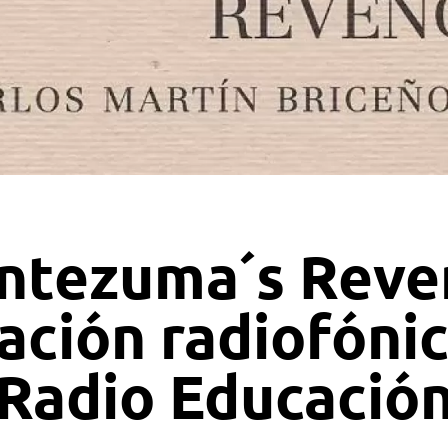
ntezuma´s Reve
ción radiofónic
Radio Educació