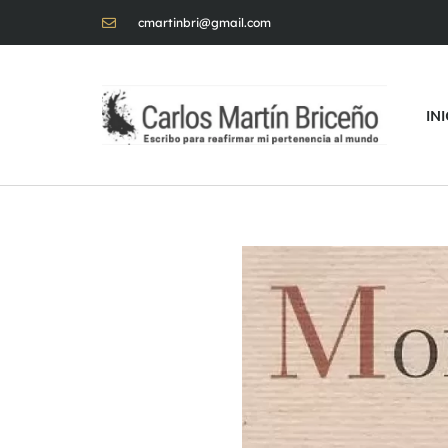
cmartinbri@gmail.com
IN