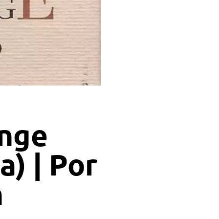
nge
a) | Por
n