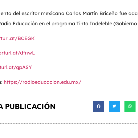
to del escritor mexicano Carlos Martín Briceño fue adap
 Radio Educación en el programa Tinta Indeleble (Gobierno
rturl.at/BCEGK
orturl.at/dfnwL
turl.at/gpASY
n:
https://radioeducacion.edu.mx/
A PUBLICACIÓN