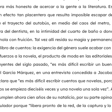
ra más honesta de acercar a la gente a la literatura. E
n efecto tan placentero que resulta imposible escapar 
el trayecto del autobús, en medio del caos del metro, e
ra del dentista, en la intimidad del cuarto de baño o do
ola con fruición. Tal vez allí resida su magia y permanen
 libro de cuentos: la exigencia del género suele acabar con
sfuerzos a la novela, el producto de moda en las editoriale
uyentes del siglo pasado, “es más difícil escribir un bu
iel García Márquez, en una entrevista concedida a Jacob
lara que “es más difícil escribir cuentos que novelas, po
os se empieza dieciséis veces y una novela una sola vez”. A
cumplen ahora cien años de su natalicio, por su parte opina
bulador porque “libera pronto de la red, de la captura y l