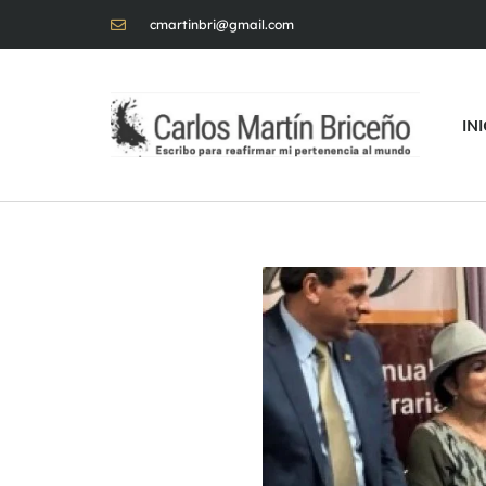
cmartinbri@gmail.com
IN