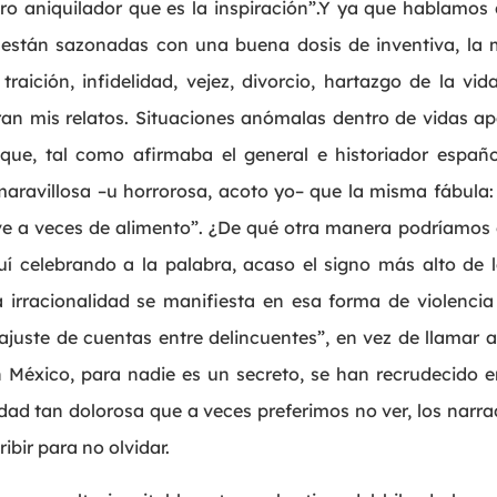
ero aniquilador que es la inspiración”.Y ya que hablamos 
 están sazonadas con una buena dosis de inventiva, la m
traición, infidelidad, vejez, divorcio, hartazgo de la vi
iran mis relatos. Situaciones anómalas dentro de vidas a
que, tal como afirmaba el general e historiador español
aravillosa –u horrorosa, acoto yo– que la misma fábula: 
irve a veces de alimento”. ¿De qué otra manera podríamos 
í celebrando a la palabra, acaso el signo más alto de l
la irracionalidad se manifiesta en esa forma de violenc
juste de cuentas entre delincuentes”, en vez de llamar 
n México, para nadie es un secreto, se han recrudecido e
lidad tan dolorosa que a veces preferimos no ver, los nar
ibir para no olvidar.