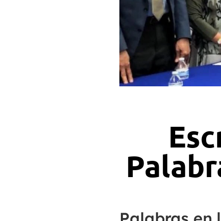
Escr
Palabr
Palabras en l