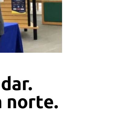
idar.
 norte.