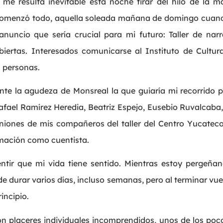
 me resulta inevitable esta noche tirar del hilo de la
comenzó todo, aquella soleada mañana de domingo cuando
 anuncio que sería crucial para mi futuro: Taller de nar
abiertas. Interesados comunicarse al Instituto de Cultu
0 personas.
nte la agudeza de Monsreal la que guiaría mi recorrido po
fael Ramírez Heredia, Beatriz Espejo, Eusebio Ruvalcaba,
piniones de mis compañeros del taller del Centro Yucateco
mación como cuentista.
ntir que mi vida tiene sentido. Mientras estoy pergeña
de durar varios días, incluso semanas, pero al terminar vue
incipio.
 son placeres individuales incomprendidos, unos de los po