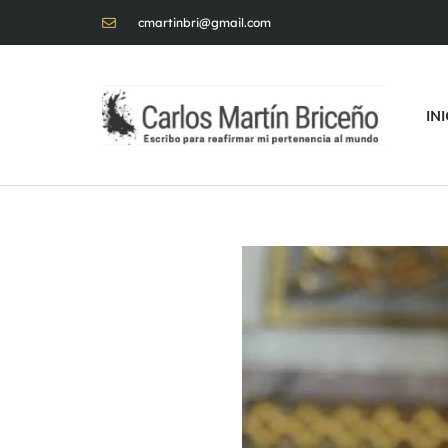
cmartinbri@gmail.com
IN