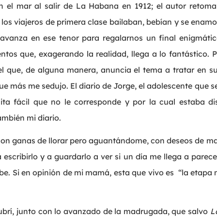
n el mar al salir de La Habana en 1912; el autor retoma
 los viajeros de primera clase bailaban, bebían y se enam
, avanza en ese tenor para regalarnos un final enigmático
tos que, exagerando la realidad, llega a lo fantástico. Pe
quel que, de alguna manera, anuncia el tema a tratar en
 que más me sedujo. El diario de Jorge, el adolescente que
ita fácil que no le corresponde y por la cual estaba di
ambién mi diario.
, con ganas de llorar pero aguantándome, con deseos de ma
escribirlo y a guardarlo a ver si un día me llega a pare
be. Si en opinión de mi mamá, esta que vivo es “la etapa 
cubrí, junto con lo avanzado de la madrugada, que salvo
L