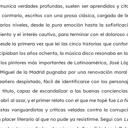
munica verdades profundas, suelen ser aprendidos y cita
l contrario, escritos con una prosa clásica, cargada de 
rios niveles, desde la pura emoción hasta la sofisticació
ento y el interés cautivo, para terminar con el doloroso
sde la primera vez que leí las cinco historias que conf
ipiaban los años ochenta, la música disco resonaba en la
os pintores más importantes de Latinoamérica, José Lóp
 Miguel de la Madrid pugnaba por una renovación moral
eañero despistado, fácil de identificarse con los person
o título, capaz de escandalizar a las buenas conciencias
abrí al azar, y el primer relato con el que me topé fue
La fi
stas vanguardistas y críticas veladas contra la corrupci
un placer literario al que no pude ya resistirme. Seguí con
L