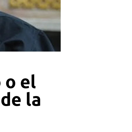
 o el
de la