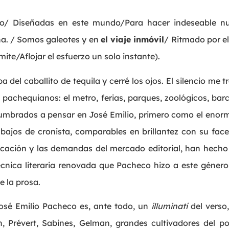
rno/ Diseñadas en este mundo/Para hacer indeseable nu
a. / Somos galeotes y en
el viaje inmóvil
/ Ritmado por el
mite/Aflojar el esfuerzo un solo instante).
 del caballito de tequila y cerré los ojos. El silencio me 
 pachequianos: el metro, ferias, parques, zoológicos, bar
umbrados a pensar en José Emilio, primero como el enorm
bajos de cronista, comparables en brillantez con su face
ación y las demandas del mercado editorial, han hecho 
écnica literaria renovada que Pacheco hizo a este género 
e la prosa.
osé Emilio Pacheco es, ante todo, un
illuminati
del verso,
, Prévert, Sabines, Gelman, grandes cultivadores del p