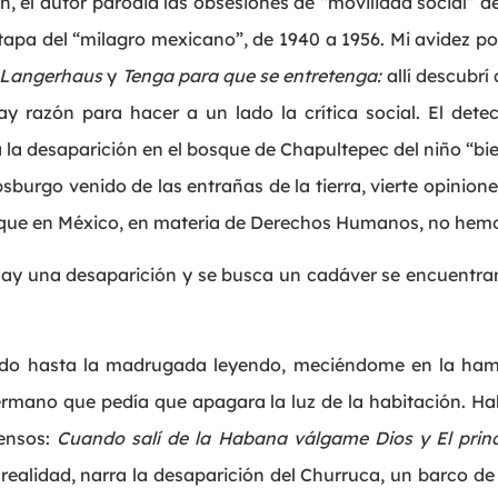
, el autor parodia las obsesiones de “movilidad social” 
etapa del “milagro mexicano”, de 1940 a 1956. Mi avidez po
Langerhaus
y
Tenga para que se entretenga:
allí descubrí 
ay razón para hacer a un lado la crítica social. El detec
ga la desaparición en el bosque de Chapultepec del niño “bi
burgo venido de las entrañas de la tierra, vierte opinion
 que en México, en materia de Derechos Humanos, no hem
ay una desaparición y se busca un cadáver se encuentra
o hasta la madrugada leyendo, meciéndome en la hamac
rmano que pedía que apagara la luz de la habitación. Hab
ensos:
Cuando salí de la Habana válgame Dios y El princi
realidad, narra la desaparición del Churruca, un barco de