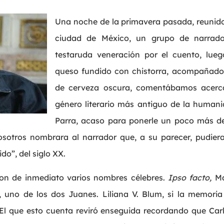
Una noche de la primavera pasada, reunido
ciudad de México, un grupo de narrado
testaruda veneración por el cuento, lue
queso fundido con chistorra, acompañados,
de cerveza oscura, comentábamos acerca 
género literario más antiguo de la human
Parra, acaso para ponerle un poco más de 
otros nombrara al narrador que, a su parecer, pudiera r
do”, del siglo XX.
aron de inmediato varios nombres célebres.
Ipso facto,
Ma
 uno de los dos Juanes. Liliana V. Blum, si la memoria
El que esto cuenta reviró enseguida recordando que Car