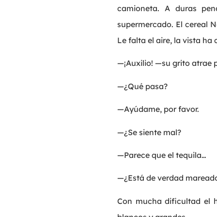
camioneta. A duras pen
supermercado. El cereal N
Le falta el aire, la vista 
—¡Auxilio! —su grito atrae p
—¿Qué pasa?
—Ayúdame, por favor.
—¿Se siente mal?
—Parece que el tequila…
—¿Está de verdad mareado o
Con mucha dificultad el h
blancos y grandes.