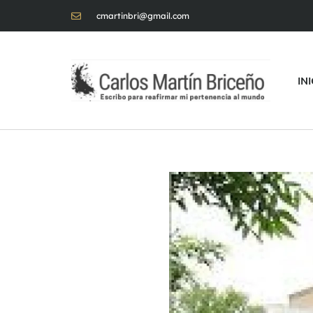
cmartinbri@gmail.com
IN