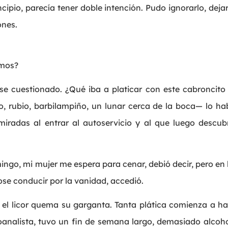
ipio, parecía tener doble intención. Pudo ignorarlo, dejar
ones.
amos?
rse cuestionado. ¿Qué iba a platicar con este cabroncito 
o, rubio, barbilampiño, un lunar cerca de la boca— lo hab
iradas al entrar al autoservicio y al que luego descub
ingo, mi mujer me espera para cenar, debió decir, pero en l
ose conducir por la vanidad, accedió.
, el licor quema su garganta. Tanta plática comienza a h
oanalista, tuvo un fin de semana largo, demasiado alcoho