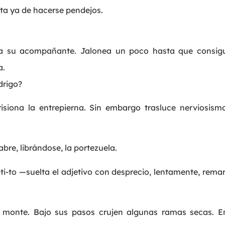
ta ya de hacerse pendejos.
a su acompañante. Jalonea un poco hasta que consigu
a.
drigo?
isiona la entrepierna. Sin embargo trasluce nerviosism
re, librándose, la portezuela.
i-to —suelta el adjetivo con desprecio, lentamente, rema
l monte. Bajo sus pasos crujen algunas ramas secas. 