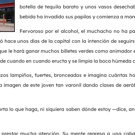
botella de tequila barato y unos vasos desechabl
bebida ha invadido sus papilas y comienza a mare
Fervoroso por el alcohol, el muchacho no ha p
ó hace unos días de la capital con la intención de seguirs
que le hará ganar muchos billetes verdes como animador e
, de cuando en cuando eructa y se limpia la boca húmeda c
azos lampiños, fuertes, bronceados e imagina cuántas ho
r la imagen de este joven tan varonil dando clases de aeró
.
rta lo que haga, ni siquiera saben dónde estoy —dice, an
 prestar mucha atención. Su mente regresa a una cabal