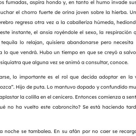
os fumadas, aspira hondo y, en tanto el humo invade sus
uchar el chorro fuerte de orina joven sobre la hierba. U
erebro regresa otra vez a la caballeriza húmeda, hedionda
 este instante, el ansia royéndole el sexo, la respiración 
tequila lo relajan, quisiera abandonarse pero necesita
ra lo que vendrá. Hubo un tiempo en que se creyó a salvo,
 psiquiatra que alguna vez se animó a consultar, conoce.
arse, lo importante es el rol que decida adoptar en la
zca”. Hijo de puta. Lo mantuvo dopado y confundido m
aplastar la colilla en el cenicero. Entonces comienza a sen
é no ha vuelto este cabroncito? Se está haciendo tarde
a noche se tambalea. En su afán por no caer se recarga